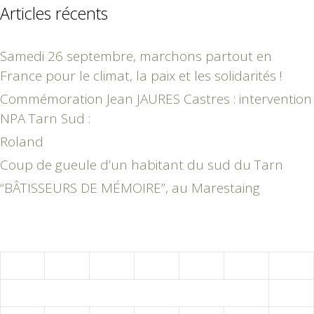
Articles récents
Samedi 26 septembre, marchons partout en
France pour le climat, la paix et les solidarités !
Commémoration Jean JAURES Castres : intervention
NPA Tarn Sud :
Roland
Coup de gueule d’un habitant du sud du Tarn
“BÂTISSEURS DE MÉMOIRE”, au Marestaing
novembre 2015
L
M
M
J
V
S
D
1