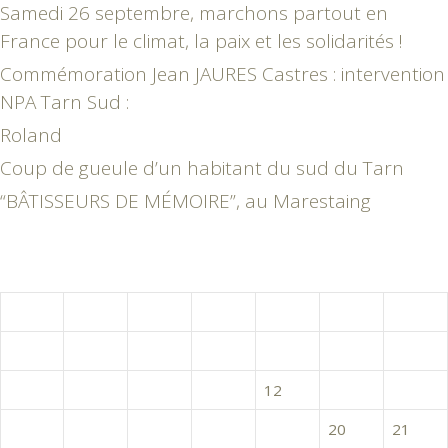
Samedi 26 septembre, marchons partout en
France pour le climat, la paix et les solidarités !
Commémoration Jean JAURES Castres : intervention
NPA Tarn Sud :
Roland
Coup de gueule d’un habitant du sud du Tarn
“BÂTISSEURS DE MÉMOIRE”, au Marestaing
juin 2026
L
M
M
J
V
S
D
1
2
3
4
5
6
7
8
9
10
11
12
13
14
15
16
17
18
19
20
21