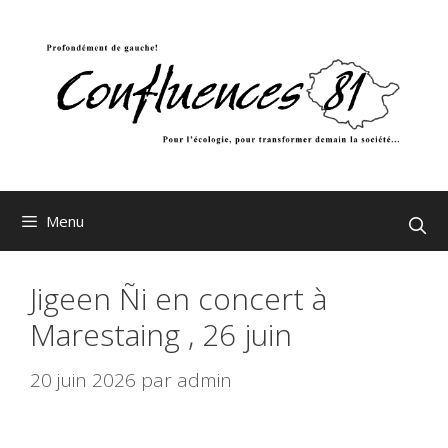
Aller
au
contenu
Menu
Jigeen Ñi en concert à
Marestaing , 26 juin
20 juin 2026
par
admin