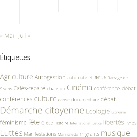
22
23
24
25
26
27
28
29
30
« Mai
Juil »
Étiquettes
Agriculture
Autogestion
autoroute et RN126
Barrage de
Cinéma
Cafés-repaire
conférence-débat
chanson
Sivens
culture
conférences
débat
documentaire
danse
Démarche citoyenne
Ecologie
Economie
fête
libertés
féminisme
livres
Grèce
Histoire
International
justice
Luttes
musique
migrants
Manifestations
Marinaleda