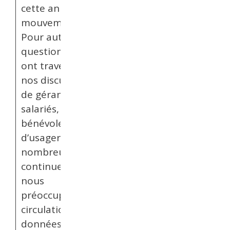
cette année
mouvementée.
Pour autant, les
questions qui
ont traversé
nos discussions
de gérants, de
salariés, de
bénévoles,
d’usagers sont
nombreuses et
continuent de
nous
préoccuper. La
circulation de
données