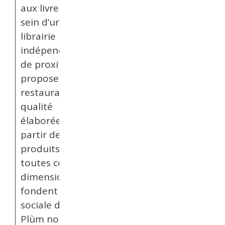
aux livres au
sein d’une
librairie
indépendante
de proximité,
proposer une
restauration de
qualité
élaborée à
partir de
produits locaux,
toutes ces
dimensions qui
fondent l’utilité
sociale du Café
Plùm nous ont