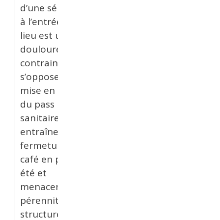
d’une sélection
à l’entrée du
lieu est un choix
douloureux et
contraint. Mais
s’opposer à la
mise en place
du pass
sanitaire
entraînerait la
fermeture du
café en plein
été et
menacerait la
pérennité de la
structure après