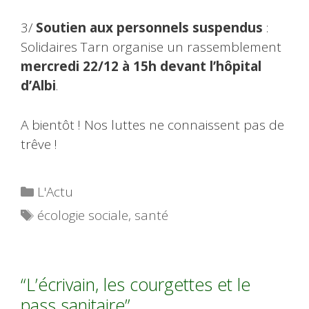
3/
Soutien aux personnels suspendus
:
Solidaires Tarn organise un rassemblement
mercredi 22/12 à 15h devant l’hôpital
d’Albi
.
A bientôt ! Nos luttes ne connaissent pas de
trêve !
Catégories
L'Actu
Étiquettes
écologie sociale
,
santé
“L’écrivain, les courgettes et le
pass sanitaire”