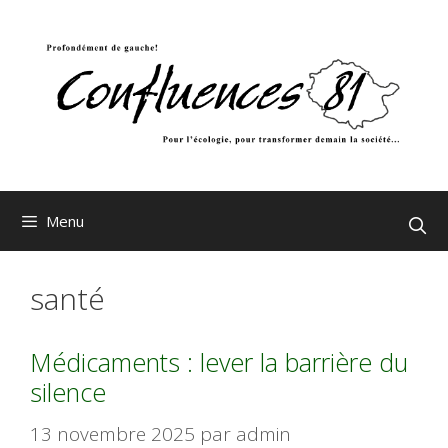
Aller
au
contenu
Menu
santé
Médicaments : lever la barrière du
silence
13 novembre 2025
par
admin