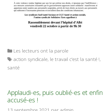
Catégories
Les lecteurs ont la parole
Étiquettes
action syndicale
,
le travail c'est la santé !
,
santé
Applaudi-es, puis oublié-es et enfin
accusé-es !
13 septembre 2021
par
admin