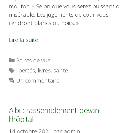
mouton. « Selon que vous serez puissant ou
misérable, Les jugements de cour vous
rendront blancs ou noirs. »
Lire la suite
Catégories
Points de vue
Étiquettes
libertés
,
livres
,
santé
Un commentaire
Albi : rassemblement devant
l’hôpital
14 octobre 2021
par
admin