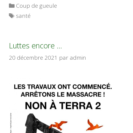
Catégories
Coup de gueule
Étiquettes
santé
Luttes encore …
20 décembre 2021
par
admin