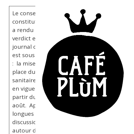
Le conseil
constitutionnel
a rendu son
verdict et le
journal officiel
est sous presse
: la mise en
place du pass
sanitaire entre
en vigueur à
partir du 9
août. Après de
longues
discussions
autour de la