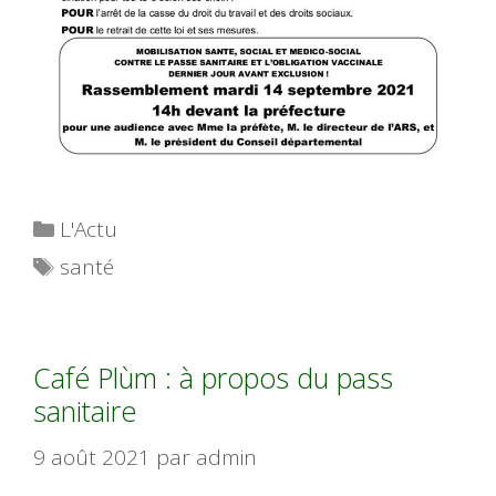
Catégories
L'Actu
Étiquettes
santé
Café Plùm : à propos du pass
sanitaire
9 août 2021
par
admin