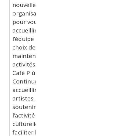
nouvelle
organisation
pour vous
accueillir,
l’équipe a fait le
choix de
maintenir les
activités du
Café Plùm.
Continuer à
accueillir les
artistes,
soutenir
l’activité
culturelle,
faciliter l’accès