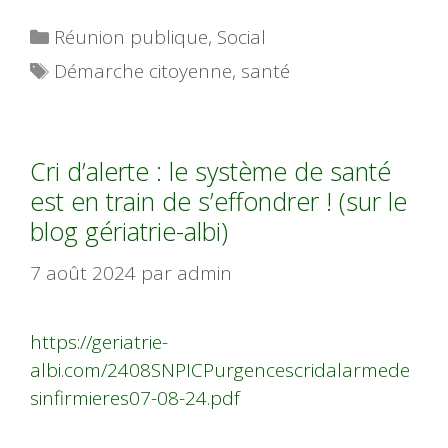
Catégories
Réunion publique
,
Social
Étiquettes
Démarche citoyenne
,
santé
Cri d’alerte : le système de santé
est en train de s’effondrer ! (sur le
blog gériatrie-albi)
7 août 2024
par
admin
https://geriatrie-
albi.com/2408SNPICPurgencescridalarmede
sinfirmieres07-08-24.pdf