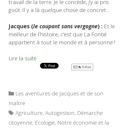
travail de la terre. Je le concède, j’y ai pris
goût. Il y a là quelque chose de concret…
Jacques (
le coupant sans vergogne
) :
Et le
meilleur de l’histoire, c’est que La Fontié
appartient à tout le monde et à personne !
Lire la suite
Follow
Catégories
Les aventures de Jacques et de son
maître
Étiquettes
Agriculture
,
Autogestion
,
Démarche
citoyenne
,
Ecologie
,
Notre économie et la