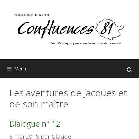
Aller
au
contenu
Menu
Les aventures de Jacques et
de son maître
Dialogue n° 12
6 mai 2016
par
Claude