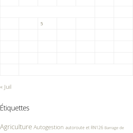
L
M
M
J
V
S
D
1
2
3
4
5
6
7
8
9
10
11
12
13
14
15
16
17
18
19
20
21
22
23
24
25
26
27
28
29
30
31
« Juil
Étiquettes
Agriculture
Autogestion
autoroute et RN126
Barrage de