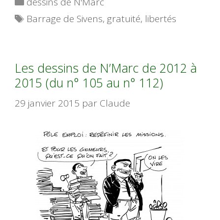
Catégories
dessins de N'Marc
Étiquettes
Barrage de Sivens
,
gratuité
,
libertés
Les dessins de N’Marc de 2012 à
2015 (du n° 105 au n° 112)
29 janvier 2015
par
Claude