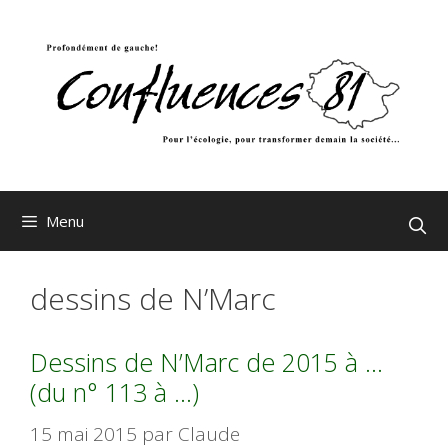
Aller
au
contenu
Menu
dessins de N’Marc
Dessins de N’Marc de 2015 à …
(du n° 113 à …)
15 mai 2015
par
Claude