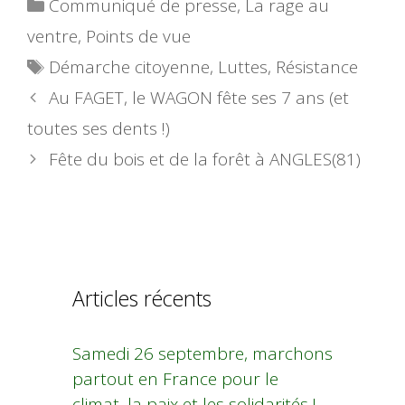
Catégories
Communiqué de presse
,
La rage au
ventre
,
Points de vue
Étiquettes
Démarche citoyenne
,
Luttes
,
Résistance
Au FAGET, le WAGON fête ses 7 ans (et
toutes ses dents !)
Fête du bois et de la forêt à ANGLES(81)
Articles récents
Samedi 26 septembre, marchons
partout en France pour le
climat, la paix et les solidarités !