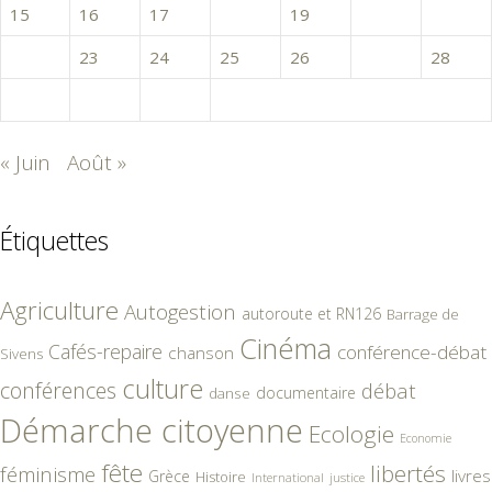
15
16
17
18
19
20
21
22
23
24
25
26
27
28
29
30
31
« Juin
Août »
Étiquettes
Agriculture
Autogestion
autoroute et RN126
Barrage de
Cinéma
Cafés-repaire
conférence-débat
chanson
Sivens
culture
conférences
débat
documentaire
danse
Démarche citoyenne
Ecologie
Economie
fête
libertés
féminisme
livres
Grèce
Histoire
International
justice