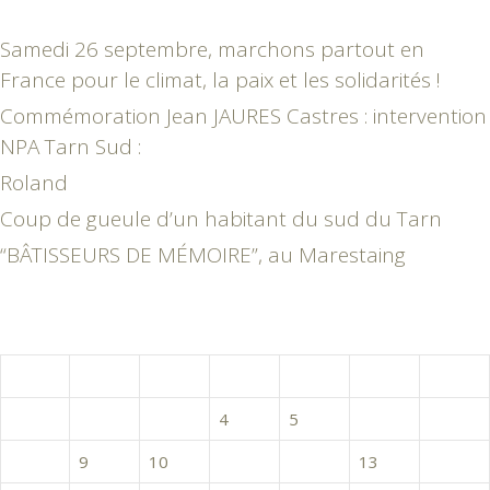
Samedi 26 septembre, marchons partout en
France pour le climat, la paix et les solidarités !
Commémoration Jean JAURES Castres : intervention
NPA Tarn Sud :
Roland
Coup de gueule d’un habitant du sud du Tarn
“BÂTISSEURS DE MÉMOIRE”, au Marestaing
juillet 2024
L
M
M
J
V
S
D
1
2
3
4
5
6
7
8
9
10
11
12
13
14