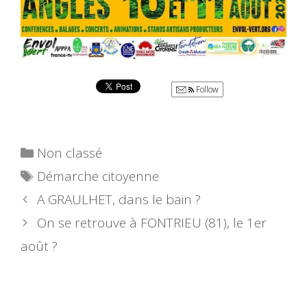
Follow
Catégories
Non classé
Étiquettes
Démarche citoyenne
A GRAULHET, dans le bain ?
On se retrouve à FONTRIEU (81), le 1er
août ?