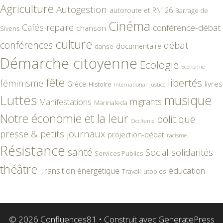
Agriculture
Autogestion
autoroute et RN126
Barrage de
Cinéma
Cafés-repaire
conférence-débat
chanson
Sivens
culture
conférences
débat
documentaire
danse
Démarche citoyenne
Ecologie
Economie
fête
libertés
féminisme
livres
Grèce
Histoire
International
justice
Luttes
musique
migrants
Manifestations
Marinaleda
Notre économie et la leur
politique
Occitanie
presse & petits journaux
projection-débat
racisme
Résistance
santé
Social
solidarités
Services Publics
théâtre
éducation
Transition énergétique
Travail
utopies
© 2026 Confluences81
• Construit avec
GeneratePress