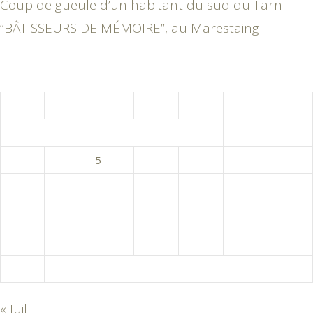
Coup de gueule d’un habitant du sud du Tarn
“BÂTISSEURS DE MÉMOIRE”, au Marestaing
août 2026
L
M
M
J
V
S
D
1
2
3
4
5
6
7
8
9
10
11
12
13
14
15
16
17
18
19
20
21
22
23
24
25
26
27
28
29
30
31
« Juil