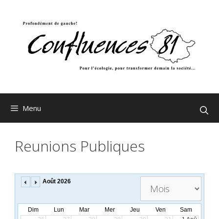
Aller
au
contenu
Menu
Reunions Publiques
S
Août 2026
e
l
e
Dim
Lun
Mar
Mer
Jeu
Ven
Sam
c