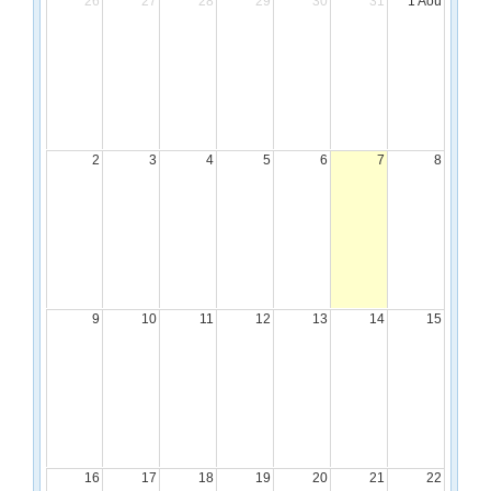
26
27
28
29
30
31
1 Aoû
t
a
C
a
l
e
n
d
2
3
4
5
6
7
8
a
r
D
i
s
p
l
a
9
10
11
12
13
14
15
y
16
17
18
19
20
21
22