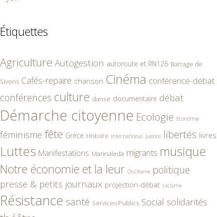
Étiquettes
Agriculture
Autogestion
autoroute et RN126
Barrage de
Cinéma
Cafés-repaire
conférence-débat
chanson
Sivens
culture
conférences
débat
documentaire
danse
Démarche citoyenne
Ecologie
Economie
fête
libertés
féminisme
livres
Grèce
Histoire
International
justice
Luttes
musique
migrants
Manifestations
Marinaleda
Notre économie et la leur
politique
Occitanie
presse & petits journaux
projection-débat
racisme
Résistance
santé
Social
solidarités
Services Publics