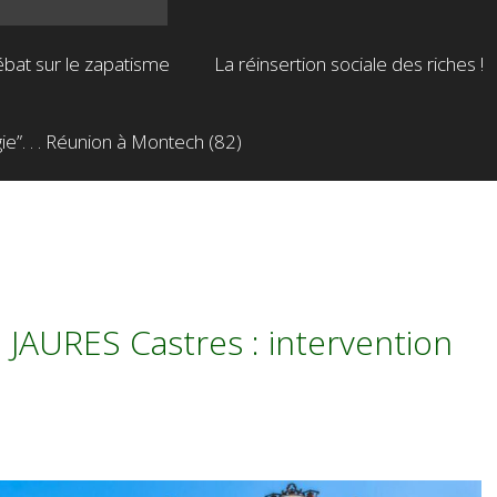
bat sur le zapatisme
La réinsertion sociale des riches !
”. . . Réunion à Montech (82)
AURES Castres : intervention