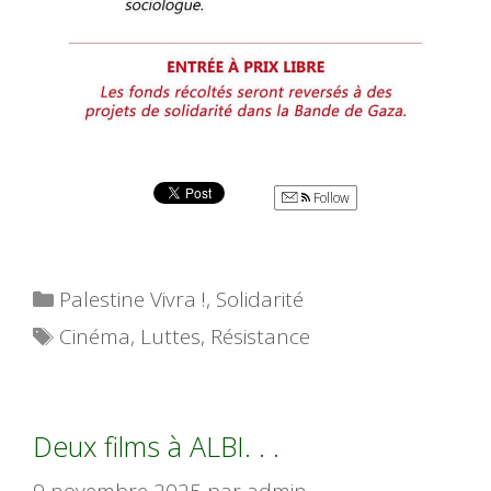
Follow
Catégories
Palestine Vivra !
,
Solidarité
Étiquettes
Cinéma
,
Luttes
,
Résistance
Deux films à ALBI. . .