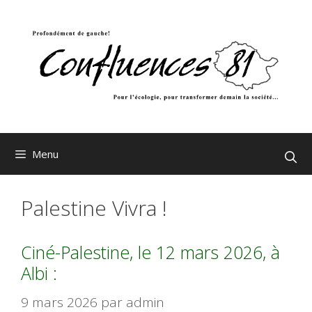
Aller
au
contenu
Menu
Palestine Vivra !
Ciné-Palestine, le 12 mars 2026, à
Albi :
9 mars 2026
par
admin