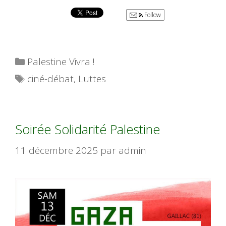
Follow
Catégories
Palestine Vivra !
Étiquettes
ciné-débat
,
Luttes
Soirée Solidarité Palestine
11 décembre 2025
par
admin