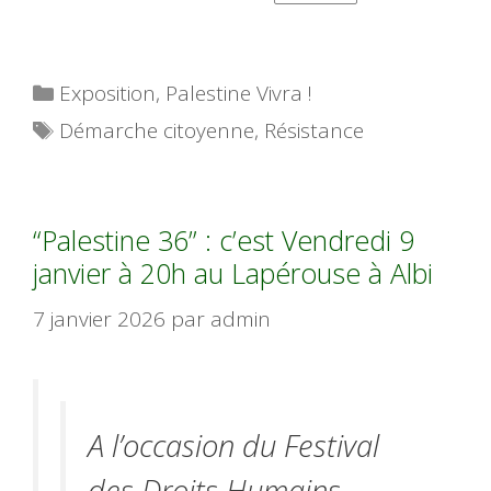
Catégories
Exposition
,
Palestine Vivra !
Étiquettes
Démarche citoyenne
,
Résistance
“Palestine 36” : c’est Vendredi 9
janvier à 20h au Lapérouse à Albi
7 janvier 2026
par
admin
A l’occasion du Festival
des Droits Humains,