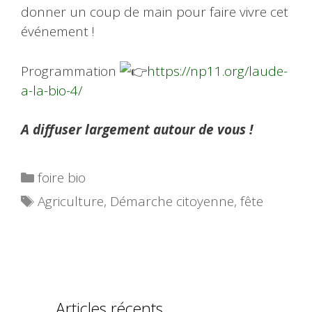
donner un coup de main pour faire vivre cet
événement !
Programmation
https://np11.org/laude-
a-la-bio-4/
A diffuser largement autour de vous !
Catégories
foire bio
Étiquettes
Agriculture
,
Démarche citoyenne
,
fête
Articles récents