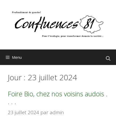
Aller
au
contenu
Menu
Jour :
23 juillet 2024
Foire Bio, chez nos voisins audois .
. . .
23 juillet 2024
par
admin