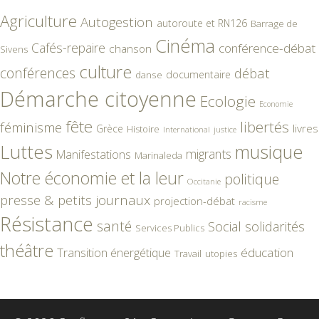
Agriculture
Autogestion
autoroute et RN126
Barrage de
Cinéma
Cafés-repaire
conférence-débat
chanson
Sivens
culture
conférences
débat
documentaire
danse
Démarche citoyenne
Ecologie
Economie
fête
libertés
féminisme
livres
Grèce
Histoire
International
justice
Luttes
musique
migrants
Manifestations
Marinaleda
Notre économie et la leur
politique
Occitanie
presse & petits journaux
projection-débat
racisme
Résistance
santé
Social
solidarités
Services Publics
théâtre
éducation
Transition énergétique
Travail
utopies