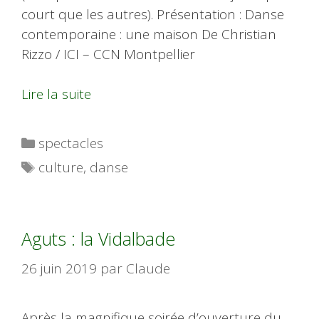
court que les autres). Présentation : Danse
contemporaine : une maison De Christian
Rizzo / ICI – CCN Montpellier
Lire la suite
Catégories
spectacles
Étiquettes
culture
,
danse
Aguts : la Vidalbade
26 juin 2019
par
Claude
Après la magnifique soirée d’ouverture du