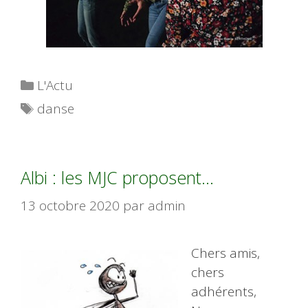
Catégories
L'Actu
Étiquettes
danse
Albi : les MJC proposent…
13 octobre 2020
par
admin
Chers amis,
chers
adhérents,