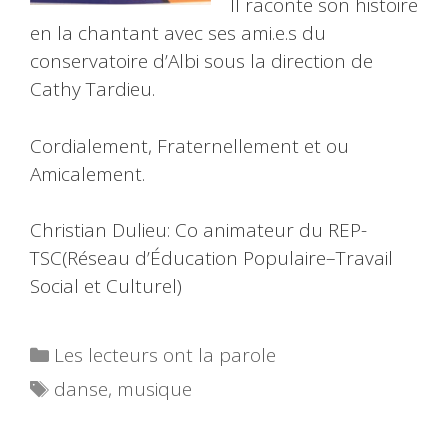
Il raconte son histoire
en la chantant avec ses ami.e.s du
conservatoire d’Albi sous la direction de
Cathy Tardieu.
Cordialement, Fraternellement et ou
Amicalement.
Christian Dulieu: Co animateur du REP-
TSC(Réseau d’Éducation Populaire–Travail
Social et Culturel)
Catégories
Les lecteurs ont la parole
Étiquettes
danse
,
musique