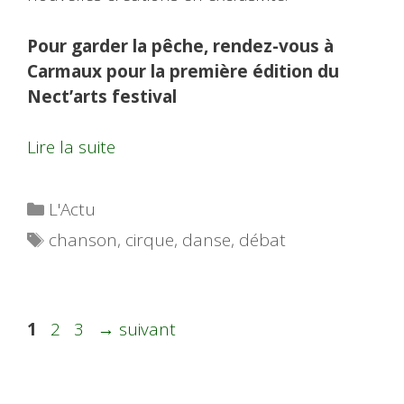
Pour garder la pêche, rendez-vous à
Carmaux pour la première édition du
Nect’arts festival
Lire la suite
Catégories
L'Actu
Étiquettes
chanson
,
cirque
,
danse
,
débat
Page
Page
Page
1
2
3
→
suivant