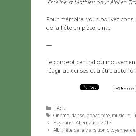
Émeline et Mathieu pour Albi en Tra
Pour mémoire, vous pouvez consult
de la Fête en pièce jointe.
—
Le concept central du mouvement de
réagir aux crises et à être autono
Follow
Catégories
L'Actu
Étiquettes
Cinéma
,
danse
,
débat
,
fête
,
musique
,
T
Bayonne : Alternatiba 2018
Albi : fête de la transition citoyenne,