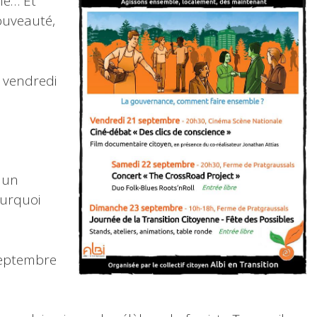
e… Et
ouveauté,
 vendredi
 un
ourquoi
Septembre