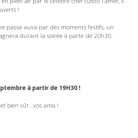
en plein air par le célèbre chef cuisto Tamer, il
uverts !
nne passe aussi par des moments festifs, un
nera durant la soirée à partir de 20h30.
ptembre à partir de 19H30 !
t bien sûr…vos amis !