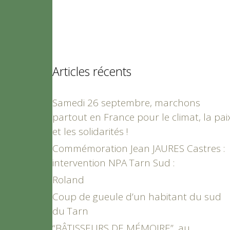
Articles récents
Samedi 26 septembre, marchons
partout en France pour le climat, la pai
et les solidarités !
Commémoration Jean JAURES Castres :
intervention NPA Tarn Sud :
Roland
Coup de gueule d’un habitant du sud
du Tarn
“BÂTISSEURS DE MÉMOIRE”, au