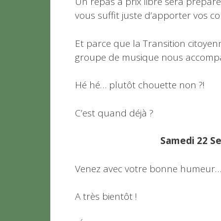
Un repas à prix libre sera préparé 
vous suffit juste d’apporter vos co
Et parce que la Transition citoye
groupe de musique nous accompag
Hé hé… plutôt chouette non ?!
C’est quand déjà ?
Samedi 22 Se
Venez avec votre bonne humeur…e
A très bientôt !