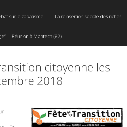
bat sur le zapatisme
La réinsertion sociale des riches !
”. . . Réunion à Montech (82)
transition citoyenne les
ptembre 2018
r !