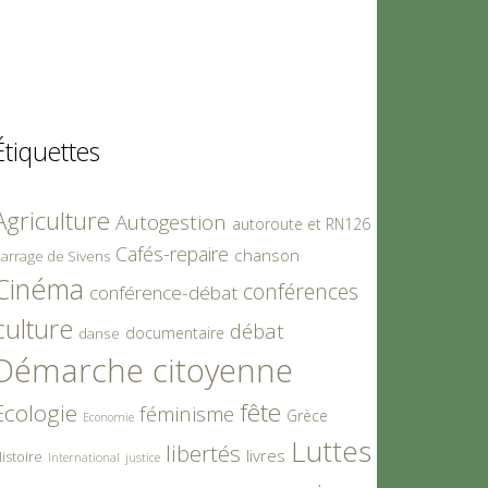
Étiquettes
Agriculture
Autogestion
autoroute et RN126
Cafés-repaire
chanson
arrage de Sivens
Cinéma
conférences
conférence-débat
culture
débat
documentaire
danse
Démarche citoyenne
fête
Ecologie
féminisme
Grèce
Economie
Luttes
libertés
livres
istoire
International
justice