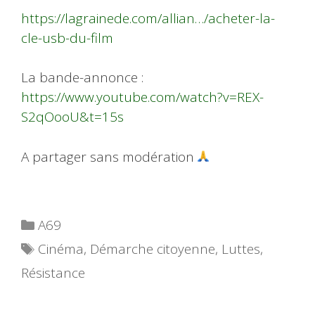
https://lagrainede.com/allian…/acheter-la-
cle-usb-du-film
La bande-annonce :
https://www.youtube.com/watch?v=REX-
S2qOooU&t=15s
A partager sans modération
Catégories
A69
Étiquettes
Cinéma
,
Démarche citoyenne
,
Luttes
,
Résistance