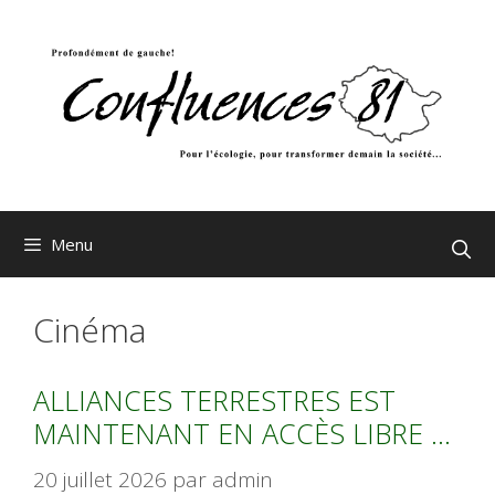
Aller
au
contenu
Menu
Cinéma
ALLIANCES TERRESTRES EST
MAINTENANT EN ACCÈS LIBRE …
20 juillet 2026
par
admin