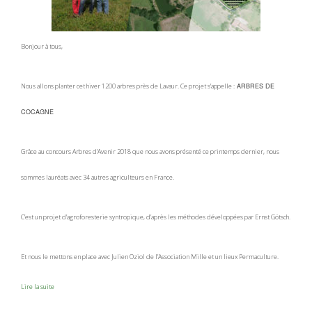
Bonjour à tous,
Nous allons planter cet hiver 1200 arbres près de Lavaur. Ce projet s’appelle :
ARBRES DE
COCAGNE
Grâce au concours Arbres d’Avenir 2018 que nous avons présenté ce printemps dernier, nous
sommes lauréats avec 34 autres agriculteurs en France.
C’est un projet d’agroforesterie syntropique, d’après les méthodes développées par Ernst Götsch.
Et nous le mettons en place avec Julien Oziol de l’Association Mille et un lieux Permaculture.
Lire la suite