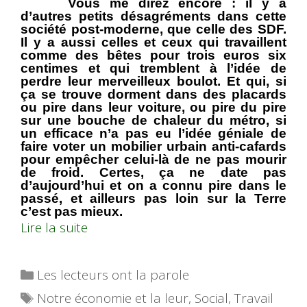
Vous me direz encore : il y a
d’autres petits désagréments dans cette
société post-moderne, que celle des SDF.
Il y a aussi celles et ceux qui travaillent
comme des bêtes pour trois euros six
centimes et qui tremblent à l’idée de
perdre leur merveilleux boulot. Et qui, si
ça se trouve dorment dans des placards
ou pire dans leur voiture, ou pire du pire
sur une bouche de chaleur du métro, si
un efficace n’a pas eu l’idée géniale de
faire voter un mobilier urbain anti-cafards
pour empêcher celui-là de ne pas mourir
de froid. Certes, ça ne date pas
d’aujourd’hui et on a connu pire dans le
passé, et ailleurs pas loin sur la Terre
c’est pas mieux.
Lire la suite
Catégories
Les lecteurs ont la parole
Étiquettes
Notre économie et la leur
,
Social
,
Travail