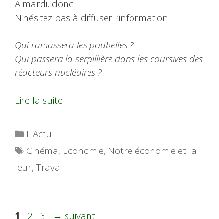
A mardi, donc.
N’hésitez pas à diffuser l’information!
Qui ramassera les poubelles ?
Qui passera la serpillière dans les coursives des
réacteurs nucléaires ?
Lire la suite
Catégories
L'Actu
Étiquettes
Cinéma
,
Economie
,
Notre économie et la
leur
,
Travail
Page
Page
Page
1
2
3
→
suivant