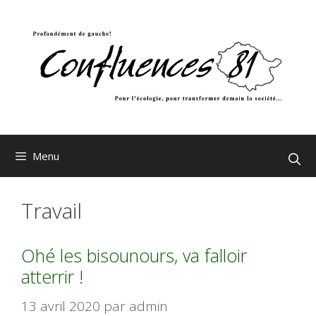
Aller
au
contenu
Menu
Travail
Ohé les bisounours, va falloir
atterrir !
13 avril 2020
par
admin