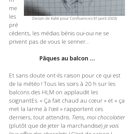
me
les
Dessin de Kalié pour Confluences 81 (avril 2020)
pré
cédents, les médias bénis oui-oui ne se
privent pas de vous le seriner…
Pâques au balcon …
Et sans doute ont-ils raison pour ce qui est
de la météo ! Tous les soirs à 20 h sur les
balcons des HLM on applaudit les
soignantEs. « Ça fait chaud au cœur » et « ça
met la larme à l’œil » rapportent ces
derniers, tout attendris.
Tiens, moi chocolatier
(plutôt que de jeter la marchandise)
je vais
leur offrir des chocolats !
C’est de saison !