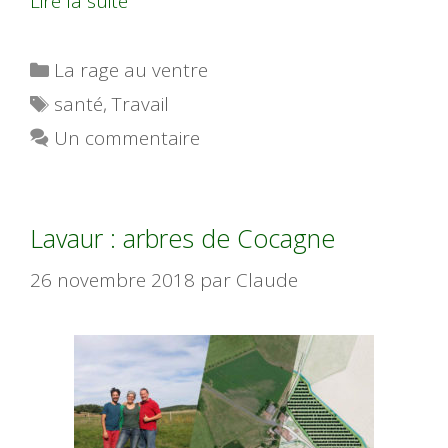
Lire la suite
Catégories
La rage au ventre
Étiquettes
santé
,
Travail
Un commentaire
Lavaur : arbres de Cocagne
26 novembre 2018
par
Claude