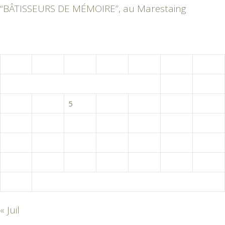
“BÂTISSEURS DE MÉMOIRE”, au Marestaing
août 2026
L
M
M
J
V
S
D
1
2
3
4
5
6
7
8
9
10
11
12
13
14
15
16
17
18
19
20
21
22
23
24
25
26
27
28
29
30
31
« Juil