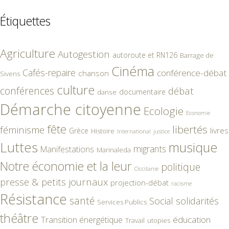
Étiquettes
Agriculture
Autogestion
autoroute et RN126
Barrage de
Cinéma
Cafés-repaire
conférence-débat
chanson
Sivens
culture
conférences
débat
documentaire
danse
Démarche citoyenne
Ecologie
Economie
fête
libertés
féminisme
livres
Grèce
Histoire
International
justice
Luttes
musique
migrants
Manifestations
Marinaleda
Notre économie et la leur
politique
Occitanie
presse & petits journaux
projection-débat
racisme
Résistance
santé
Social
solidarités
Services Publics
théâtre
éducation
Transition énergétique
Travail
utopies