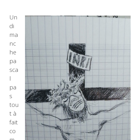
Un
di
ma
nc
he
pa
sca
l
pa
s
tou
t à
fait
co
m