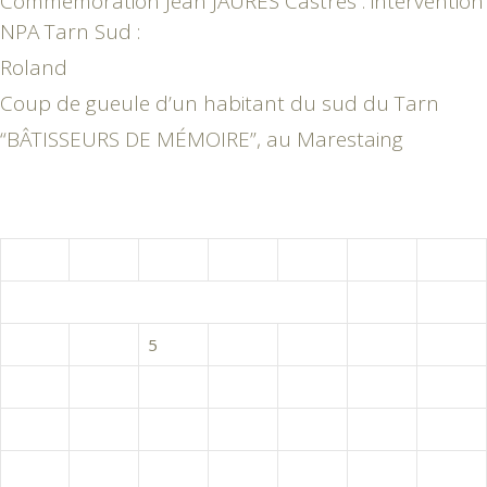
Commémoration Jean JAURES Castres : intervention
NPA Tarn Sud :
Roland
Coup de gueule d’un habitant du sud du Tarn
“BÂTISSEURS DE MÉMOIRE”, au Marestaing
août 2026
L
M
M
J
V
S
D
1
2
3
4
5
6
7
8
9
10
11
12
13
14
15
16
17
18
19
20
21
22
23
24
25
26
27
28
29
30