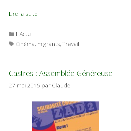
Lire la suite
Catégories
L'Actu
Étiquettes
Cinéma
,
migrants
,
Travail
Castres : Assemblée Généreuse
27 mai 2015
par
Claude