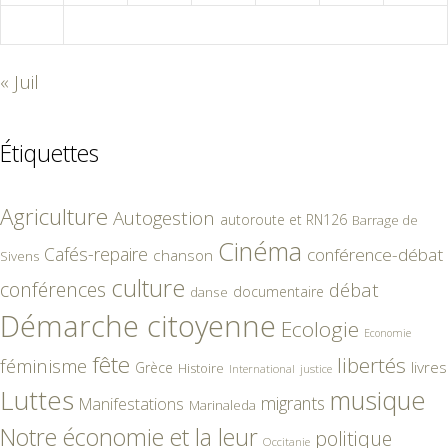
31
« Juil
Étiquettes
Agriculture
Autogestion
autoroute et RN126
Barrage de
Cinéma
Cafés-repaire
conférence-débat
chanson
Sivens
culture
conférences
débat
documentaire
danse
Démarche citoyenne
Ecologie
Economie
fête
libertés
féminisme
livres
Grèce
Histoire
International
justice
Luttes
musique
migrants
Manifestations
Marinaleda
Notre économie et la leur
politique
Occitanie