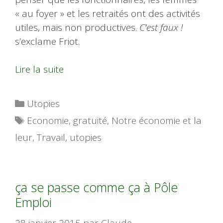
« au foyer » et les retraités ont des activités
utiles, mais non productives.
C’est faux !
s’exclame Friot.
Lire la suite
Catégories
Utopies
Étiquettes
Economie
,
gratuité
,
Notre économie et la
leur
,
Travail
,
utopies
ça se passe comme ça à Pôle
Emploi
28 janvier 2015
par
Claude