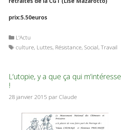
retraités de la CGT (Lise Mazarotto)
prix:5.50euros
Catégories
L'Actu
Étiquettes
culture
,
Luttes
,
Résistance
,
Social
,
Travail
L’utopie, y a que ça qui m’intéresse
!
28 janvier 2015
par
Claude