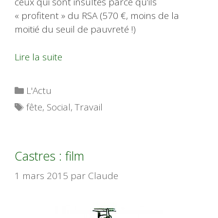
ceux qui sont insultés parce qu’ils
« profitent » du RSA (570 €, moins de la
moitié du seuil de pauvreté !)
Lire la suite
Catégories
L'Actu
Étiquettes
fête
,
Social
,
Travail
Castres : film
1 mars 2015
par
Claude