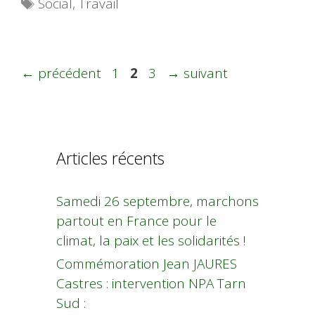
Étiquettes
Social
,
Travail
Page
Page
Page
←
précédent
1
2
3
→
suivant
Articles récents
Samedi 26 septembre, marchons
partout en France pour le
climat, la paix et les solidarités !
Commémoration Jean JAURES
Castres : intervention NPA Tarn
Sud :