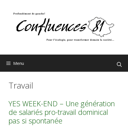
Aller
au
contenu
Menu
Travail
YES WEEK-END – Une génération
de salariés pro-travail dominical
pas si spontanée