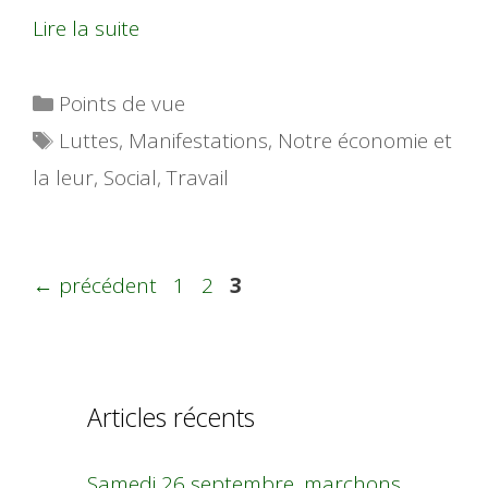
Lire la suite
Catégories
Points de vue
Étiquettes
Luttes
,
Manifestations
,
Notre économie et
la leur
,
Social
,
Travail
Page
Page
Page
←
précédent
1
2
3
Articles récents
Samedi 26 septembre, marchons