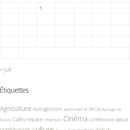
3
4
5
6
7
8
9
10
11
12
13
14
15
16
17
18
19
20
21
22
23
24
25
26
27
28
29
30
31
« Juil
Étiquettes
Agriculture
Autogestion
autoroute et RN126
Barrage de
Cinéma
Cafés-repaire
conférence-débat
chanson
Sivens
culture
conférences
débat