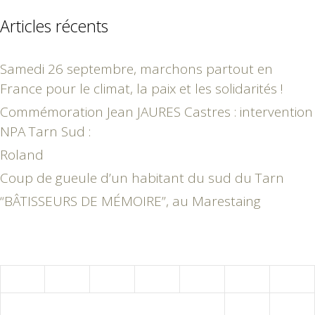
Articles récents
Samedi 26 septembre, marchons partout en
France pour le climat, la paix et les solidarités !
Commémoration Jean JAURES Castres : intervention
NPA Tarn Sud :
Roland
Coup de gueule d’un habitant du sud du Tarn
“BÂTISSEURS DE MÉMOIRE”, au Marestaing
août 2026
L
M
M
J
V
S
D
1
2