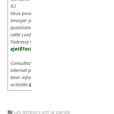
ICI
Vous pouvez nous
envoyer par mail, vos
questions au sujet de
cette conférence à
l’adresse suivante:
ajet81ac@gmail.com
Consultez notre site
internet pour vous
tenir informé sur nos
activités
ajet.fr
Catégories
Les lecteurs ont la parole