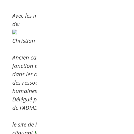
Avec les interventions
de:
Christian PAULHE
Ancien cadre de la
fonction publique
dans les domaines
des ressources
humaines.
Délégué pour le Tarn
de l’ADMD.
le site de l’ADMD en
cliquant
ICI