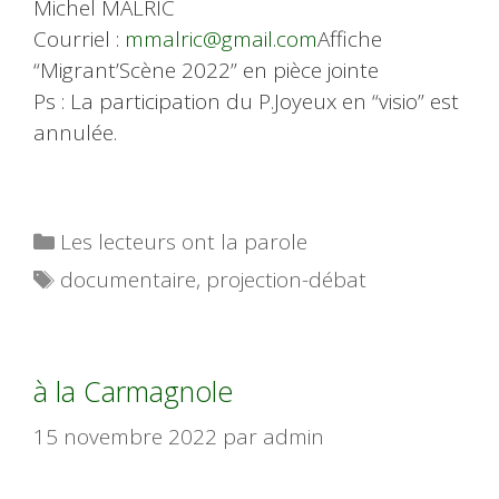
Michel MALRIC
Courriel :
mmalric@gmail.com
Affiche
“Migrant’Scène 2022” en pièce jointe
Ps : La participation du P.Joyeux en “visio” est
annulée.
Catégories
Les lecteurs ont la parole
Étiquettes
documentaire
,
projection-débat
à la Carmagnole
15 novembre 2022
par
admin