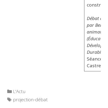
construire
Débat ani
par Benoî
animateu
(Éducatio
Développ
Durable)
Séance a
Castres 2
Catégories
L'Actu
Étiquettes
projection-débat