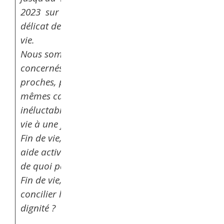
2023 sur le thème
délicat de la fin de
vie.
Nous sommes tous
concernés pour nos
proches, pour nous
mêmes car
inéluctablement toute
vie à une fin.
Fin de vie, sédation,
aide active à mourir,
de quoi parle-t-on ?
Fin de vie, comment
concilier liberté et
dignité ?