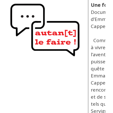
Une fois 
Document
d’Emman
Cappellin
Comment
à vivre av
l’aventur
puisse éc
quête de 
Emmanue
Cappellin 
rencontre
et de scie
tels que 
Servigne,