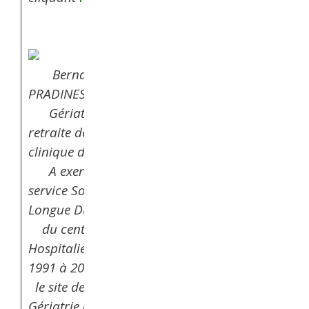
Bernard
PRADINES
Gériatre en
retraite de l’activité
clinique depuis 2010.
A exercé dans le
service Soins de
Longue Durée
du centre
Hospitalier d’Albi de
1991 à 2010.
le site de Albi
Gériatrie en cliquant