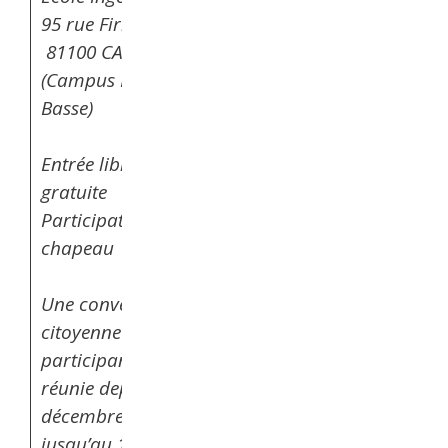
95 rue Firmin Oules
81100 CASTRES
(Campus Borde-
Basse)
Entrée libre et
gratuite
Participation au
chapeau
Une convention
citoyenne de 185
participants est
réunie depuis le 9
décembre 2022
jusqu’au 19 mars