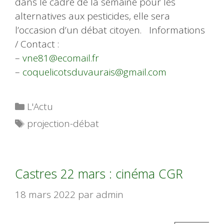
dans le cadre de la semaine pour les
alternatives aux pesticides, elle sera
l’occasion d’un débat citoyen. Informations
/ Contact :
–
vne81@ecomail.fr
–
coquelicotsduvaurais@gmail.com
Catégories
L'Actu
Étiquettes
projection-débat
Castres 22 mars : cinéma CGR
18 mars 2022
par
admin