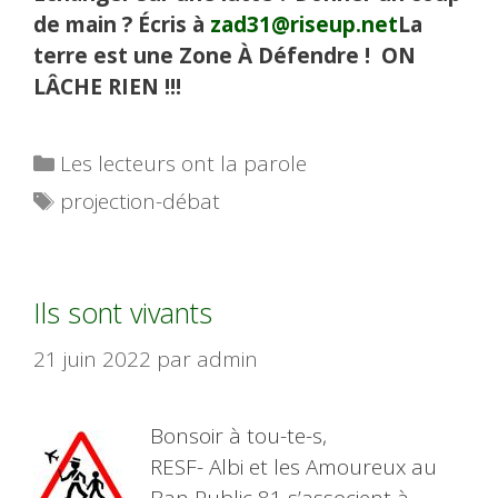
de main ? Écris à
zad31@riseup.net
La
terre est une Zone À Défendre ! ON
LÂCHE RIEN !!!
Catégories
Les lecteurs ont la parole
Étiquettes
projection-débat
Ils sont vivants
21 juin 2022
par
admin
Bonsoir à tou-te-s,
RESF- Albi et les Amoureux au
Ban Public 81 s’associent à