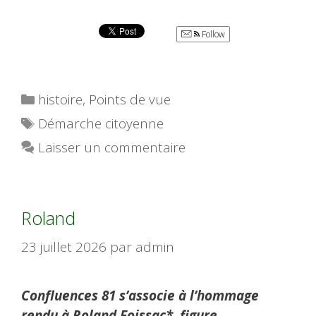
Follow
Catégories
histoire
,
Points de vue
Étiquettes
Démarche citoyenne
Laisser un commentaire
Roland
23 juillet 2026
par
admin
Confluences 81 s’associe à l’hommage
rendu à Roland Foissac*, figure