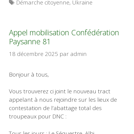
Étiquettes
Démarche citoyenne
,
Ukraine
Appel mobilisation Confédération
Paysanne 81
18 décembre 2025
par
admin
Bonjour à tous,
Vous trouverez ci joint le nouveau tract
appelant à nous rejoindre sur les lieux de
contestation de l’abattage total des
troupeaux pour DNC :
Tous les jours : Le Séquestre, Albi