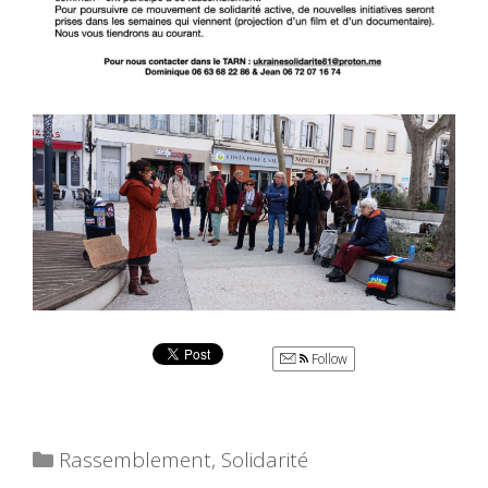
Follow
Catégories
Rassemblement
,
Solidarité