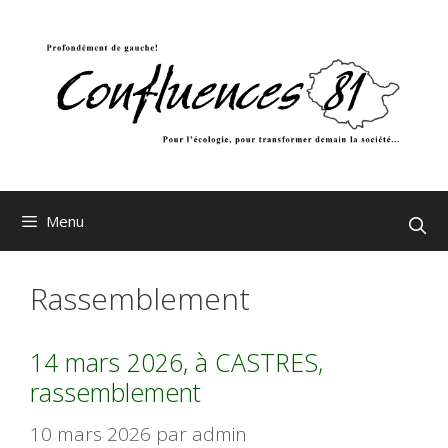
Aller
au
contenu
Menu
Rassemblement
14 mars 2026, à CASTRES,
rassemblement
10 mars 2026
par
admin