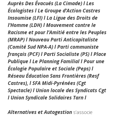
Auprès Des Évacués (La Cimade) l Les
Écologistes l Le Groupe d’Action Castres
Insoumise (LFI) l La Ligue des Droits de
l’Homme (LDH) l Mouvement contre le
Racisme et pour l’Amitié entre les Peuples
(MRAP) l Nouveau Parti Anticapitaliste
(Comité Sud NPA-A) l Parti communiste
français (PCF) l Parti Socialiste (PS) l Place
Publique l Le Planning Familial l Pour une
Écologie Populaire et Sociale (Peps) l
Réseau Éducation Sans Frontières (Resf
Castres), l SFA Midi-Pyrénées (Cgt
Spectacle) l Union locale des Syndicats Cgt
l Union Syndicale Solidaires Tarn l
Alternatives et Autogestion
s’associe