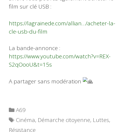
film sur clé USB :
https://lagrainede.com/allian…/acheter-la-
cle-usb-du-film
La bande-annonce :
https://www.youtube.com/watch?v=REX-
S2qOooU&t=15s
A partager sans modération
Catégories
A69
Étiquettes
Cinéma
,
Démarche citoyenne
,
Luttes
,
Résistance