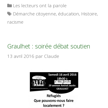
Catégories
Les lecteurs ont la parole
Étiquettes
Démarche citoyenne
,
éducation
,
Histoire
,
racisme
Graulhet : soirée débat soutien
13 avril 2016
par
Claude