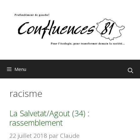
Aller
au
contenu
Menu
racisme
La Salvetat/Agout (34) :
rassemblement
22 juillet 2018
par
Claude