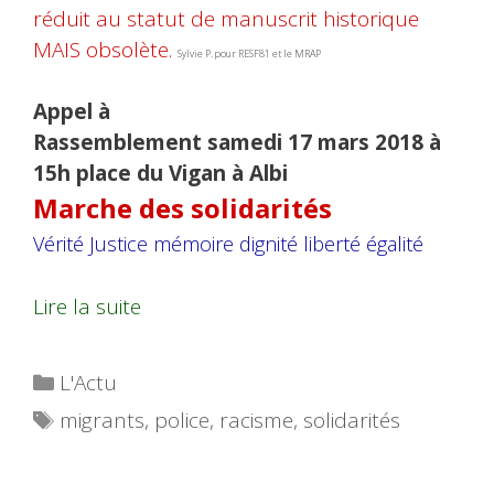
réduit au statut de manuscrit historique
MAIS obsolète.
Sylvie P. pour RESF81 et le MRAP
Appel à
Rassemblement
samedi 17 mars 2018
à
15h place du Vigan à Albi
Marche des solidarités
Vérité Justice mémoire dignité liberté égalité
Lire la suite
Catégories
L'Actu
Étiquettes
migrants
,
police
,
racisme
,
solidarités