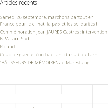
Articles récents
Samedi 26 septembre, marchons partout en
France pour le climat, la paix et les solidarités !
Commémoration Jean JAURES Castres : intervention
NPA Tarn Sud :
Roland
Coup de gueule d’un habitant du sud du Tarn
“BÂTISSEURS DE MÉMOIRE”, au Marestaing
août 2026
L
M
M
J
V
S
D
1
2