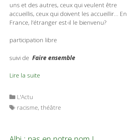
uns et des autres, ceux qui veulent être
accueillis, ceux qui doivent les accueillir… En
France, l’étranger est-il le bienvenu?
participation libre
suivi de
Faire ensemble
Lire la suite
Catégories
L'Actu
Étiquettes
racisme
,
théâtre
Albi : pas en notre nom !