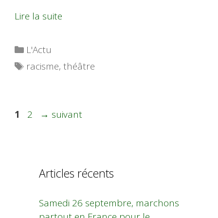
Lire la suite
Catégories
L'Actu
Étiquettes
racisme
,
théâtre
Page
Page
1
2
→
suivant
Articles récents
Samedi 26 septembre, marchons
partout en France pour le