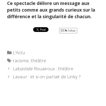
Ce spectacle délivre un message aux
petits comme aux grands curieux sur la
différence et la singularité de chacun.
Follow
Catégories
L'Actu
Étiquettes
racisme
,
théâtre
Labastide Rouairoux : théâtre
Lavaur : et si on parlait de Linky ?