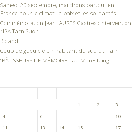
Samedi 26 septembre, marchons partout en
France pour le climat, la paix et les solidarités !
Commémoration Jean JAURES Castres : intervention
NPA Tarn Sud :
Roland
Coup de gueule d’un habitant du sud du Tarn
“BÂTISSEURS DE MÉMOIRE”, au Marestaing
avril 2016
L
M
M
J
V
S
D
1
2
3
4
5
6
7
8
9
10
11
12
13
14
15
16
17