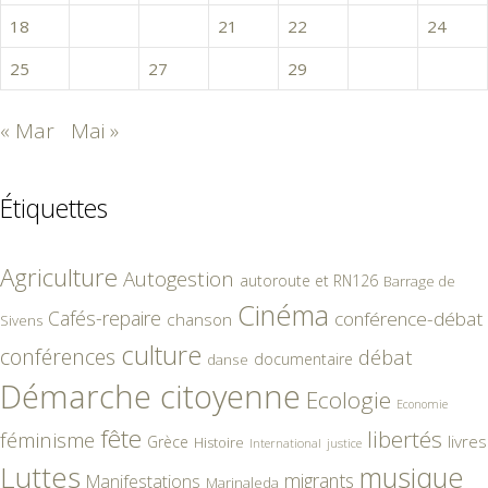
18
19
20
21
22
23
24
25
26
27
28
29
30
« Mar
Mai »
Étiquettes
Agriculture
Autogestion
autoroute et RN126
Barrage de
Cinéma
Cafés-repaire
conférence-débat
chanson
Sivens
culture
conférences
débat
documentaire
danse
Démarche citoyenne
Ecologie
Economie
fête
libertés
féminisme
livres
Grèce
Histoire
International
justice
Luttes
musique
migrants
Manifestations
Marinaleda