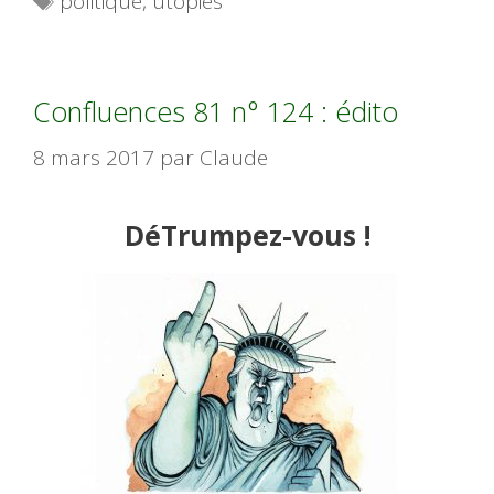
politique
,
utopies
Confluences 81 n° 124 : édito
8 mars 2017
par
Claude
D
éTrumpez-vous
!