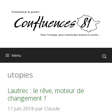
Aller
au
contenu
Menu
utopies
Lautrec : le rêve, moteur de
changement ?
17 juin 2018
par
Claude