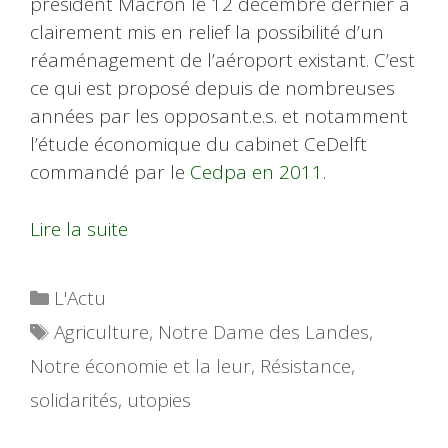
président Macron le 12 décembre dernier a
clairement mis en relief la possibilité d’un
réaménagement de l’aéroport existant. C’est
ce qui est proposé depuis de nombreuses
années par les opposant.e.s. et notamment
l’étude économique du cabinet CeDelft
commandé par le
Cedpa en 2011
.
Lire la suite
Catégories
L'Actu
Étiquettes
Agriculture
,
Notre Dame des Landes
,
Notre économie et la leur
,
Résistance
,
solidarités
,
utopies