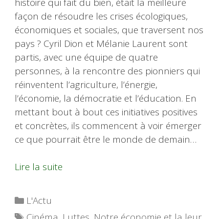
histoire qui fait du bien, était la meilleure
façon de résoudre les crises écologiques,
économiques et sociales, que traversent nos
pays ? Cyril Dion et Mélanie Laurent sont
partis, avec une équipe de quatre
personnes, à la rencontre des pionniers qui
réinventent l’agriculture, l’énergie,
l’économie, la démocratie et l’éducation. En
mettant bout à bout ces initiatives positives
et concrètes, ils commencent à voir émerger
ce que pourrait être le monde de demain…
Lire la suite
Catégories
L'Actu
Étiquettes
Cinéma
,
Luttes
,
Notre économie et la leur
,