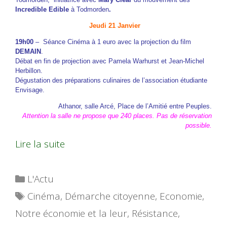
Incredible Edible
à Todmorden
.
Jeudi 21 Janvier
19h00
– Séance Cinéma à 1 euro avec la projection du film
DEMAIN
.
Débat en fin de projection avec Pamela Warhurst et Jean-Michel
Herbillon.
Dégustation des préparations culinaires de l’association étudiante
Envisage.
Athanor, salle Arcé, Place de l’Amitié entre Peuples.
Attention la salle ne propose que 240 places. Pas de réservation
possible.
Lire la suite
Catégories
L'Actu
Étiquettes
Cinéma
,
Démarche citoyenne
,
Economie
,
Notre économie et la leur
,
Résistance
,