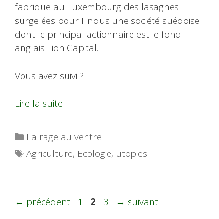
fabrique au Luxembourg des lasagnes
surgelées pour Findus une société suédoise
dont le principal actionnaire est le fond
anglais Lion Capital.
Vous avez suivi ?
Lire la suite
Catégories
La rage au ventre
Étiquettes
Agriculture
,
Ecologie
,
utopies
Page
Page
Page
←
précédent
1
2
3
→
suivant