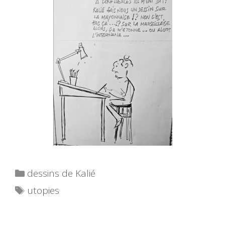
Catégories
dessins de Kalié
Étiquettes
utopies