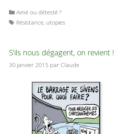
Catégories
Aimé ou détesté ?
Étiquettes
Résistance
,
utopies
S’ils nous dégagent, on revient !
30 janvier 2015
par
Claude