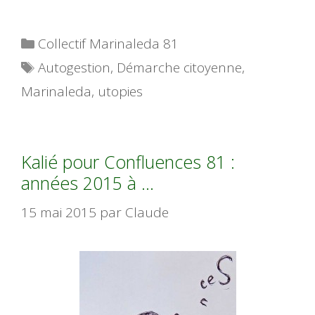
Catégories
Collectif Marinaleda 81
Étiquettes
Autogestion
,
Démarche citoyenne
,
Marinaleda
,
utopies
Kalié pour Confluences 81 :
années 2015 à …
15 mai 2015
par
Claude