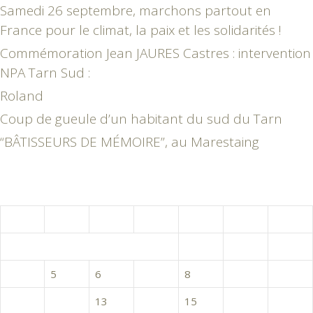
Samedi 26 septembre, marchons partout en
France pour le climat, la paix et les solidarités !
Commémoration Jean JAURES Castres : intervention
NPA Tarn Sud :
Roland
Coup de gueule d’un habitant du sud du Tarn
“BÂTISSEURS DE MÉMOIRE”, au Marestaing
mai 2015
L
M
M
J
V
S
D
1
2
3
4
5
6
7
8
9
10
11
12
13
14
15
16
17