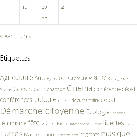
18
19
20
21
22
23
24
25
26
27
28
29
30
31
« Avr
Juin »
Étiquettes
Agriculture
Autogestion
autoroute et RN126
Barrage de
Cinéma
Cafés-repaire
conférence-débat
chanson
Sivens
culture
conférences
débat
documentaire
danse
Démarche citoyenne
Ecologie
Economie
fête
libertés
féminisme
livres
Grèce
Histoire
International
justice
Luttes
musique
migrants
Manifestations
Marinaleda