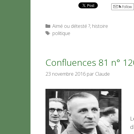
Follow
Catégories
Aimé ou détesté ?
,
histoire
Étiquettes
politique
Confluences 81 n° 120 
23 novembre 2016
par
Claude
L
d