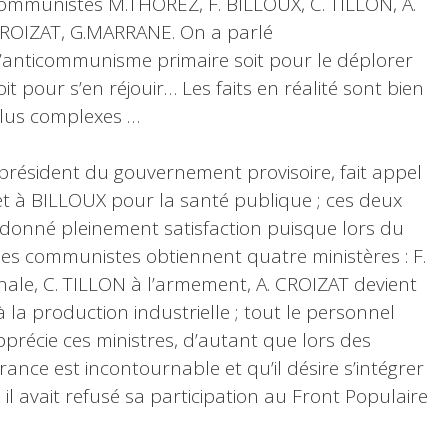
ommunistes M.THOREZ, F. BILLOUX, C. TILLON, A.
ROIZAT, G.MARRANE. On a parlé
’anticommunisme primaire soit pour le déplorer
oit pour s’en réjouir… Les faits en réalité sont bien
lus complexes …
ésident du gouvernement provisoire, fait appel
et à BILLOUX pour la santé publique ; ces deux
 donné pleinement satisfaction puisque lors du
s communistes obtiennent quatre ministères : F.
ale, C. TILLON à l’armement, A. CROIZAT devient
à la production industrielle ; tout le personnel
pprécie ces ministres, d’autant que lors des
rance est incontournable et qu’il désire s’intégrer
 il avait refusé sa participation au Front Populaire