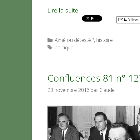
Lire la suite
Follow
Catégories
Aimé ou détesté ?
,
histoire
Étiquettes
politique
Confluences 81 n° 123 
23 novembre 2016
par
Claude