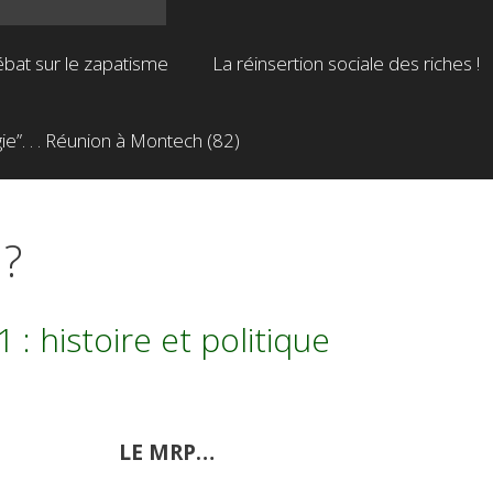
bat sur le zapatisme
La réinsertion sociale des riches !
”. . . Réunion à Montech (82)
 ?
: histoire et politique
LE MRP…