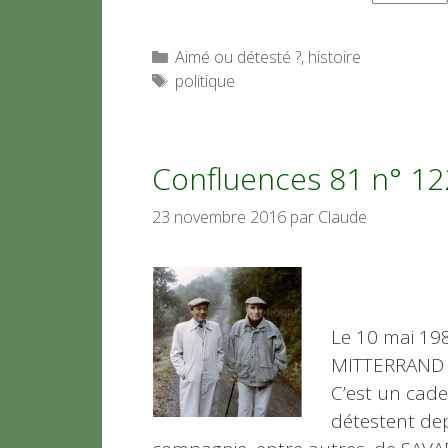
Catégories
Aimé ou détesté ?
,
histoire
Étiquettes
politique
Confluences 81 n° 122 
23 novembre 2016
par
Claude
Le 10 mai 19
MITTERRAND qu
C’est un cad
détestent de