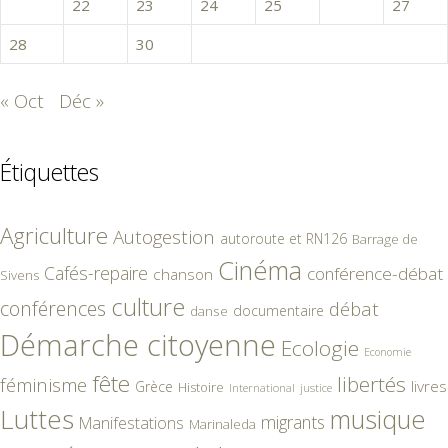
21
22
23
24
25
26
27
28
29
30
« Oct
Déc »
Étiquettes
Agriculture
Autogestion
autoroute et RN126
Barrage de
Cinéma
Cafés-repaire
conférence-débat
chanson
Sivens
culture
conférences
débat
documentaire
danse
Démarche citoyenne
Ecologie
Economie
fête
libertés
féminisme
livres
Grèce
Histoire
International
justice
Luttes
musique
migrants
Manifestations
Marinaleda