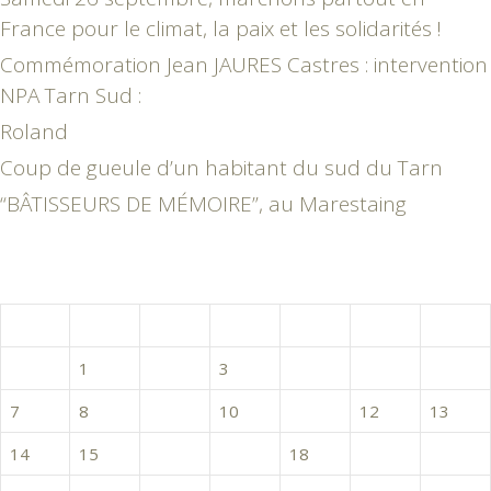
France pour le climat, la paix et les solidarités !
Commémoration Jean JAURES Castres : intervention
NPA Tarn Sud :
Roland
Coup de gueule d’un habitant du sud du Tarn
“BÂTISSEURS DE MÉMOIRE”, au Marestaing
novembre 2016
L
M
M
J
V
S
D
1
2
3
4
5
6
7
8
9
10
11
12
13
14
15
16
17
18
19
20