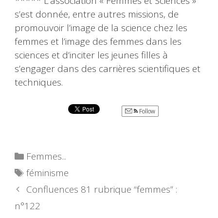
***** L’association « Femmes et Sciences »
s’est donnée, entre autres missions, de
promouvoir l’image de la science chez les
femmes et l’image des femmes dans les
sciences et d’inciter les jeunes filles à
s’engager dans des carrières scientifiques et
techniques.
Follow
Catégories
Femmes...
Étiquettes
féminisme
Confluences 81 rubrique “femmes” :
n°122