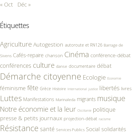
« Oct
Déc »
Étiquettes
Agriculture
Autogestion
autoroute et RN126
Barrage de
Cinéma
Cafés-repaire
conférence-débat
chanson
Sivens
culture
conférences
débat
documentaire
danse
Démarche citoyenne
Ecologie
Economie
fête
libertés
féminisme
livres
Grèce
Histoire
International
justice
Luttes
musique
migrants
Manifestations
Marinaleda
Notre économie et la leur
politique
Occitanie
presse & petits journaux
projection-débat
racisme
Résistance
santé
Social
solidarités
Services Publics