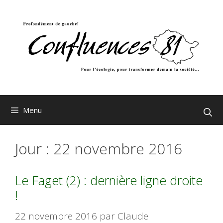
Aller
au
contenu
Menu
Jour :
22 novembre 2016
Le Faget (2) : dernière ligne droite
!
22 novembre 2016
par
Claude