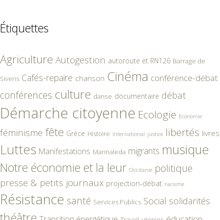
Étiquettes
Agriculture
Autogestion
autoroute et RN126
Barrage de
Cinéma
Cafés-repaire
conférence-débat
chanson
Sivens
culture
conférences
débat
documentaire
danse
Démarche citoyenne
Ecologie
Economie
fête
libertés
féminisme
livres
Grèce
Histoire
International
justice
Luttes
musique
migrants
Manifestations
Marinaleda
Notre économie et la leur
politique
Occitanie
presse & petits journaux
projection-débat
racisme
Résistance
santé
Social
solidarités
Services Publics
théâtre
éducation
Transition énergétique
Travail
utopies