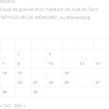
Roland
Coup de gueule d’un habitant du sud du Tarn
“BÂTISSEURS DE MÉMOIRE”, au Marestaing
novembre 2016
L
M
M
J
V
S
D
1
2
3
4
5
6
7
8
9
10
11
12
13
14
15
16
17
18
19
20
21
22
23
24
25
26
27
28
29
30
« Oct
Déc »