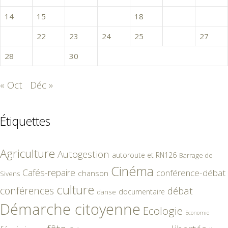
14
15
16
17
18
19
20
21
22
23
24
25
26
27
28
29
30
« Oct
Déc »
Étiquettes
Agriculture
Autogestion
autoroute et RN126
Barrage de
Cinéma
Cafés-repaire
conférence-débat
chanson
Sivens
culture
conférences
débat
documentaire
danse
Démarche citoyenne
Ecologie
Economie