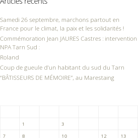
Articles récents
Samedi 26 septembre, marchons partout en
France pour le climat, la paix et les solidarités !
Commémoration Jean JAURES Castres : intervention
NPA Tarn Sud :
Roland
Coup de gueule d’un habitant du sud du Tarn
“BÂTISSEURS DE MÉMOIRE”, au Marestaing
novembre 2016
L
M
M
J
V
S
D
1
2
3
4
5
6
7
8
9
10
11
12
13