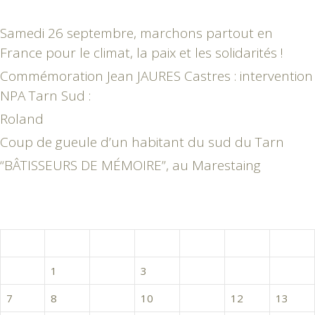
Samedi 26 septembre, marchons partout en
France pour le climat, la paix et les solidarités !
Commémoration Jean JAURES Castres : intervention
NPA Tarn Sud :
Roland
Coup de gueule d’un habitant du sud du Tarn
“BÂTISSEURS DE MÉMOIRE”, au Marestaing
novembre 2016
L
M
M
J
V
S
D
1
2
3
4
5
6
7
8
9
10
11
12
13