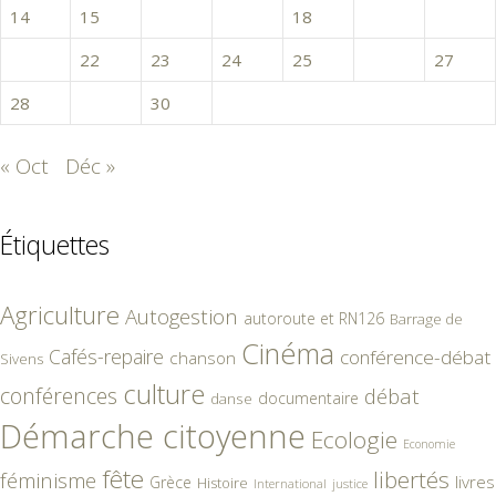
14
15
16
17
18
19
20
21
22
23
24
25
26
27
28
29
30
« Oct
Déc »
Étiquettes
Agriculture
Autogestion
autoroute et RN126
Barrage de
Cinéma
Cafés-repaire
conférence-débat
chanson
Sivens
culture
conférences
débat
documentaire
danse
Démarche citoyenne
Ecologie
Economie
fête
libertés
féminisme
livres
Grèce
Histoire
International
justice