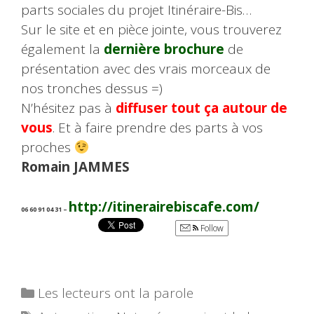
parts sociales du projet Itinéraire-Bis…
Sur le site et en pièce jointe, vous trouverez
également la
dernière brochure
de
présentation avec des vrais morceaux de
nos tronches dessus =)
N’hésitez pas à
diffuser tout ça autour de
vous
. Et à faire prendre des parts à vos
proches
Romain JAMMES
http://itinerairebiscafe.com/
06 60 91 04 31 –
Follow
Catégories
Les lecteurs ont la parole
Étiquettes