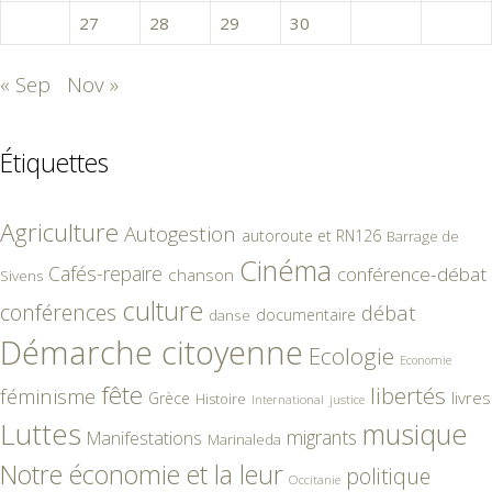
26
27
28
29
30
31
« Sep
Nov »
Étiquettes
Agriculture
Autogestion
autoroute et RN126
Barrage de
Cinéma
Cafés-repaire
conférence-débat
chanson
Sivens
culture
conférences
débat
documentaire
danse
Démarche citoyenne
Ecologie
Economie
fête
libertés
féminisme
livres
Grèce
Histoire
International
justice
Luttes
musique
migrants
Manifestations
Marinaleda
Notre économie et la leur
politique
Occitanie