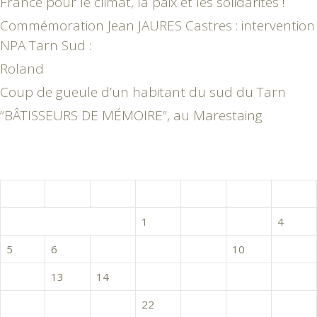
France pour le climat, la paix et les solidarités !
Commémoration Jean JAURES Castres : intervention
NPA Tarn Sud :
Roland
Coup de gueule d’un habitant du sud du Tarn
“BÂTISSEURS DE MÉMOIRE”, au Marestaing
octobre 2015
L
M
M
J
V
S
D
1
2
3
4
5
6
7
8
9
10
11
12
13
14
15
16
17
18
19
20
21
22
23
24
25