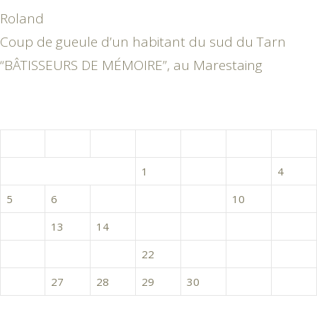
Roland
Coup de gueule d’un habitant du sud du Tarn
“BÂTISSEURS DE MÉMOIRE”, au Marestaing
octobre 2015
L
M
M
J
V
S
D
1
2
3
4
5
6
7
8
9
10
11
12
13
14
15
16
17
18
19
20
21
22
23
24
25
26
27
28
29
30
31