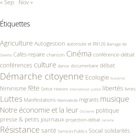
« Sep
Nov »
Étiquettes
Agriculture
Autogestion
autoroute et RN126
Barrage de
Cinéma
Cafés-repaire
conférence-débat
chanson
Sivens
culture
conférences
débat
documentaire
danse
Démarche citoyenne
Ecologie
Economie
fête
libertés
féminisme
livres
Grèce
Histoire
International
justice
Luttes
musique
migrants
Manifestations
Marinaleda
Notre économie et la leur
politique
Occitanie
presse & petits journaux
projection-débat
racisme
Résistance
santé
Social
solidarités
Services Publics