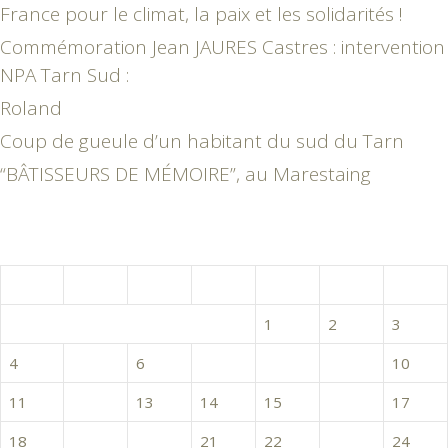
France pour le climat, la paix et les solidarités !
Commémoration Jean JAURES Castres : intervention
NPA Tarn Sud :
Roland
Coup de gueule d’un habitant du sud du Tarn
“BÂTISSEURS DE MÉMOIRE”, au Marestaing
avril 2016
L
M
M
J
V
S
D
1
2
3
4
5
6
7
8
9
10
11
12
13
14
15
16
17
18
19
20
21
22
23
24