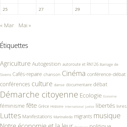
25
26
27
28
29
30
« Mar
Mai »
Étiquettes
Agriculture
Autogestion
autoroute et RN126
Barrage de
Cinéma
Cafés-repaire
conférence-débat
chanson
Sivens
culture
conférences
débat
documentaire
danse
Démarche citoyenne
Ecologie
Economie
fête
libertés
féminisme
livres
Grèce
Histoire
International
justice
Luttes
musique
migrants
Manifestations
Marinaleda
Notre économie et la leur
politique