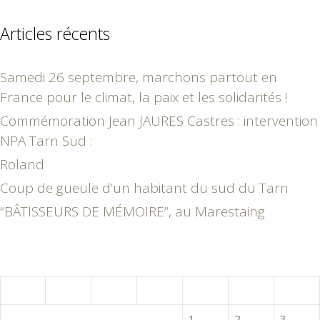
Articles récents
Samedi 26 septembre, marchons partout en
France pour le climat, la paix et les solidarités !
Commémoration Jean JAURES Castres : intervention
NPA Tarn Sud :
Roland
Coup de gueule d’un habitant du sud du Tarn
“BÂTISSEURS DE MÉMOIRE”, au Marestaing
avril 2016
L
M
M
J
V
S
D
1
2
3