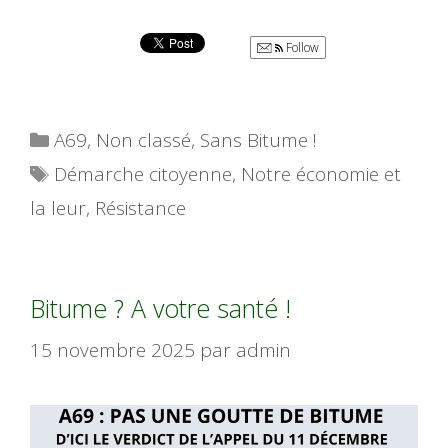
Follow
Catégories
A69
,
Non classé
,
Sans Bitume !
Étiquettes
Démarche citoyenne
,
Notre économie et
la leur
,
Résistance
Bitume ? A votre santé !
15 novembre 2025
par
admin