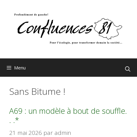
Aller
au
contenu
Menu
Sans Bitume !
A69 : un modèle à bout de souffle.
. .*
21 mai 2026
par
admin