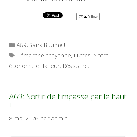
Follow
Catégories
A69
,
Sans Bitume !
Étiquettes
Démarche citoyenne
,
Luttes
,
Notre
économie et la leur
,
Résistance
A69: Sortir de l’impasse par le haut
!
8 mai 2026
par
admin