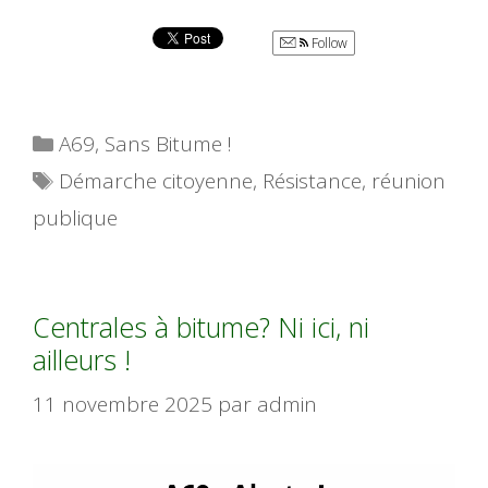
Follow
Catégories
A69
,
Sans Bitume !
Étiquettes
Démarche citoyenne
,
Résistance
,
réunion
publique
Centrales à bitume? Ni ici, ni
ailleurs !
11 novembre 2025
par
admin