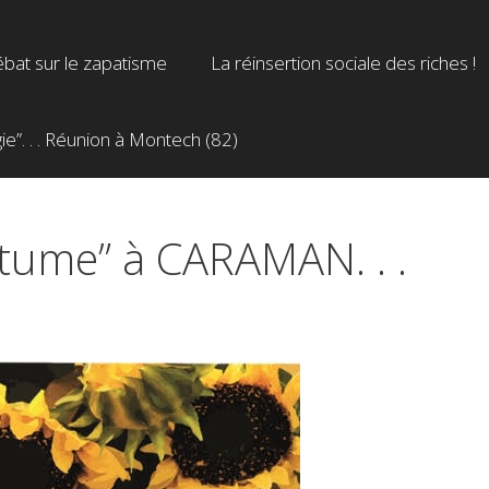
bat sur le zapatisme
La réinsertion sociale des riches !
”. . . Réunion à Montech (82)
itume” à CARAMAN. . .