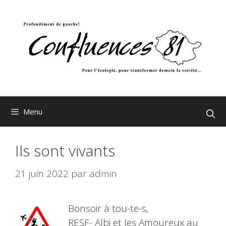
Aller
au
contenu
Menu
Ils sont vivants
21 juin 2022
par
admin
Bonsoir à tou-te-s,
RESF- Albi et les Amoureux au