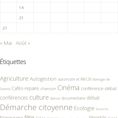
13
14
15
16
17
18
19
20
21
22
23
24
25
26
27
28
29
30
« Mai
Août »
Étiquettes
Agriculture
Autogestion
autoroute et RN126
Barrage de
Cinéma
Cafés-repaire
conférence-débat
chanson
Sivens
culture
conférences
débat
documentaire
danse
Démarche citoyenne
Ecologie
Economie
fête
libertés
féminisme