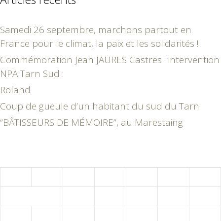
Samedi 26 septembre, marchons partout en
France pour le climat, la paix et les solidarités !
Commémoration Jean JAURES Castres : intervention
NPA Tarn Sud :
Roland
Coup de gueule d’un habitant du sud du Tarn
“BÂTISSEURS DE MÉMOIRE”, au Marestaing
juin 2022
L
M
M
J
V
S
D
1
2
3
4
5
6
7
8
9
10
11
12