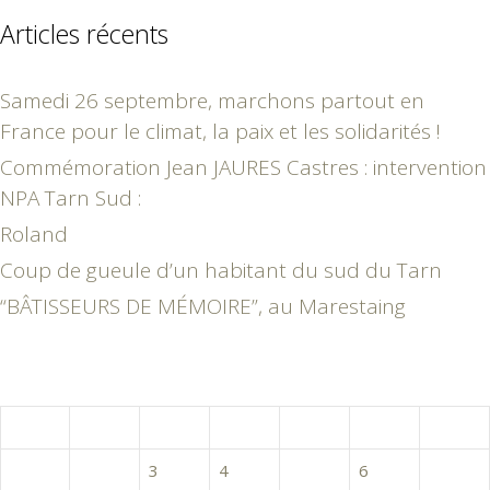
Articles récents
Samedi 26 septembre, marchons partout en
France pour le climat, la paix et les solidarités !
Commémoration Jean JAURES Castres : intervention
NPA Tarn Sud :
Roland
Coup de gueule d’un habitant du sud du Tarn
“BÂTISSEURS DE MÉMOIRE”, au Marestaing
janvier 2018
L
M
M
J
V
S
D
1
2
3
4
5
6
7