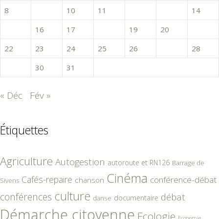
8
9
10
11
12
13
14
15
16
17
18
19
20
21
22
23
24
25
26
27
28
29
30
31
« Déc
Fév »
Étiquettes
Agriculture
Autogestion
autoroute et RN126
Barrage de
Cinéma
Cafés-repaire
conférence-débat
chanson
Sivens
culture
conférences
débat
documentaire
danse
Démarche citoyenne
Ecologie
Economie