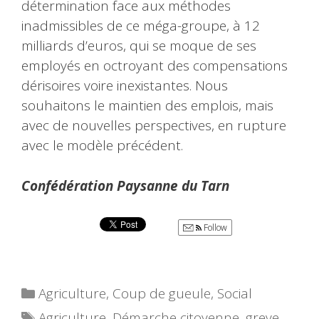
détermination face aux méthodes
inadmissibles de ce méga-groupe, à 12
milliards d’euros, qui se moque de ses
employés en octroyant des compensations
dérisoires voire inexistantes. Nous
souhaitons le maintien des emplois, mais
avec de nouvelles perspectives, en rupture
avec le modèle précédent.
Confédération Paysanne du Tarn
Follow
Catégories
Agriculture
,
Coup de gueule
,
Social
Étiquettes
Agriculture
,
Démarche citoyenne
,
greve
,