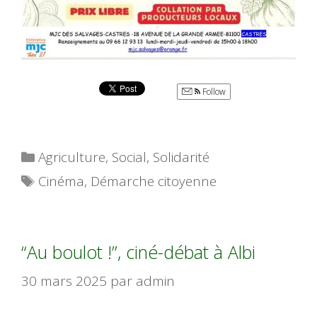
Follow
Catégories
Agriculture
,
Social
,
Solidarité
Étiquettes
Cinéma
,
Démarche citoyenne
“Au boulot !”, ciné-débat à Albi
30 mars 2025
par
admin