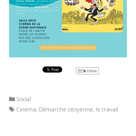
Follow
Catégories
Social
Étiquettes
Cinéma
,
Démarche citoyenne
,
le travail