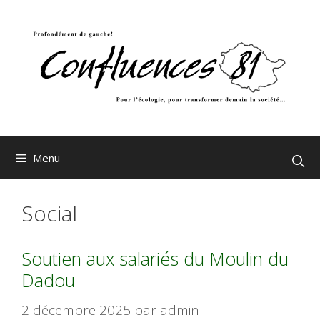
Aller
au
contenu
Menu
Social
Soutien aux salariés du Moulin du
Dadou
2 décembre 2025
par
admin