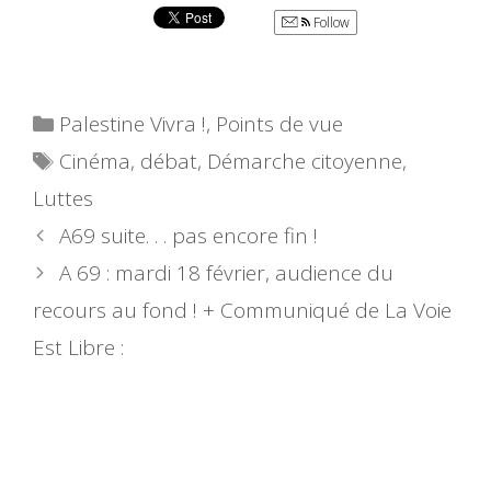
Follow
Catégories
Palestine Vivra !
,
Points de vue
Étiquettes
Cinéma
,
débat
,
Démarche citoyenne
,
Luttes
A69 suite. . . pas encore fin !
A 69 : mardi 18 février, audience du
recours au fond ! + Communiqué de La Voie
Est Libre :