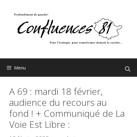
Aller
au
contenu
Menu
A 69 : mardi 18 février,
audience du recours au
fond ! + Communiqué de La
Voie Est Libre :