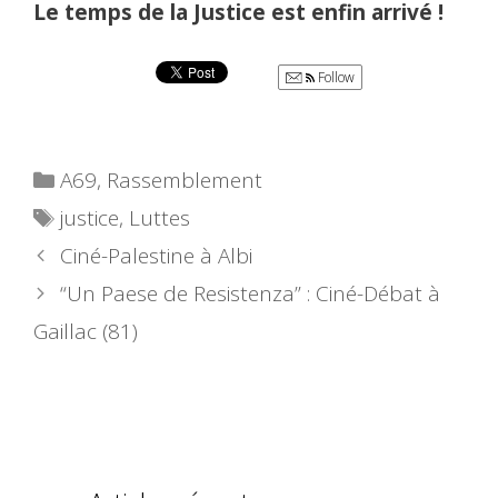
Le temps de la Justice est enfin arrivé !
Follow
Catégories
A69
,
Rassemblement
Étiquettes
justice
,
Luttes
Ciné-Palestine à Albi
“Un Paese de Resistenza” : Ciné-Débat à
Gaillac (81)