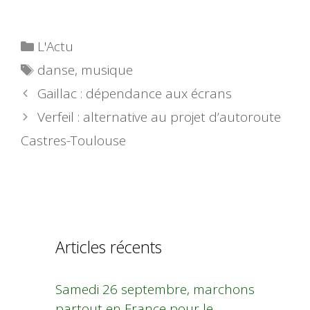
Catégories
L'Actu
Étiquettes
danse
,
musique
Gaillac : dépendance aux écrans
Verfeil : alternative au projet d’autoroute
Castres-Toulouse
Articles récents
Samedi 26 septembre, marchons
partout en France pour le