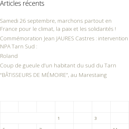
Articles récents
Samedi 26 septembre, marchons partout en
France pour le climat, la paix et les solidarités !
Commémoration Jean JAURES Castres : intervention
NPA Tarn Sud :
Roland
Coup de gueule d’un habitant du sud du Tarn
“BÂTISSEURS DE MÉMOIRE”, au Marestaing
novembre 2018
L
M
M
J
V
S
D
1
2
3
4