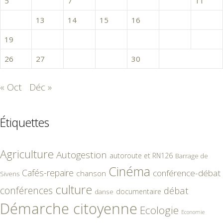
5
6
7
8
9
10
11
12
13
14
15
16
17
18
19
20
21
22
23
24
25
26
27
28
29
30
« Oct
Déc »
Étiquettes
Agriculture
Autogestion
autoroute et RN126
Barrage de
Cinéma
Cafés-repaire
conférence-débat
chanson
Sivens
culture
conférences
débat
documentaire
danse
Démarche citoyenne
Ecologie
Economie