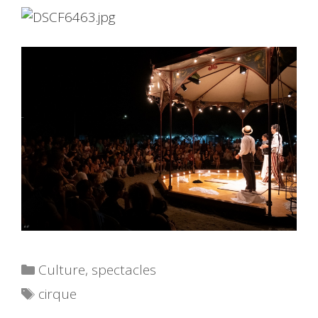
Catégories
Culture
,
spectacles
Étiquettes
cirque