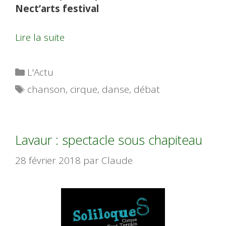
Nect’arts festival
Lire la suite
Catégories
L'Actu
Étiquettes
chanson
,
cirque
,
danse
,
débat
Lavaur : spectacle sous chapiteau
28 février 2018
par
Claude