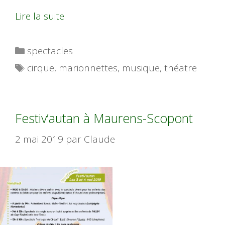
Lire la suite
Catégories
spectacles
Étiquettes
cirque
,
marionnettes
,
musique
,
théatre
Festiv’autan à Maurens-Scopont
2 mai 2019
par
Claude