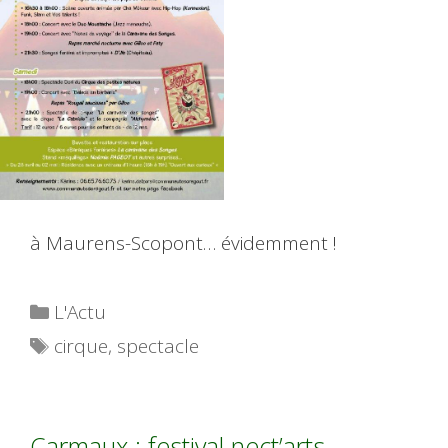
à Maurens-Scopont… évidemment !
Catégories
L'Actu
Étiquettes
cirque
,
spectacle
Carmaux : festival nect’arts