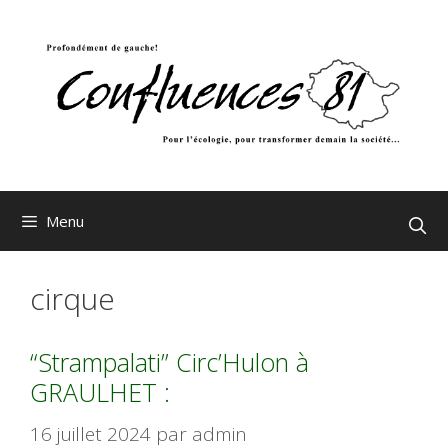
Aller
au
contenu
Menu
cirque
“Strampalati” Circ’Hulon à
GRAULHET :
16 juillet 2024
par
admin