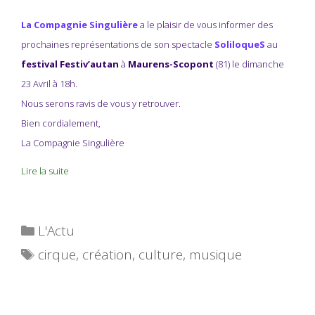
La Compagnie Singulière
a le plaisir de vous informer des
prochaines représentations de son spectacle
SoliloqueS
au
festival Festiv’autan
à
Maurens-Scopont
(81) le dimanche
23 Avril à 18h.
Nous serons ravis de vous y retrouver.
Bien cordialement,
La Compagnie Singulière
Lire la suite
Catégories
L'Actu
Étiquettes
cirque
,
création
,
culture
,
musique