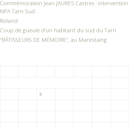
Commémoration Jean JAURES Castres : intervention
NPA Tarn Sud :
Roland
Coup de gueule d’un habitant du sud du Tarn
“BÂTISSEURS DE MÉMOIRE”, au Marestaing
août 2026
L
M
M
J
V
S
D
1
2
3
4
5
6
7
8
9
10
11
12
13
14
15
16
17
18
19
20
21
22
23
24
25
26
27
28
29
30