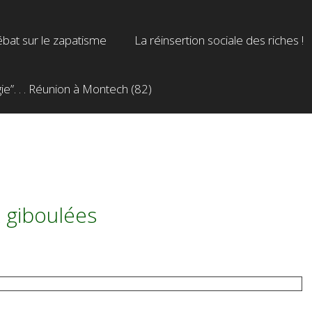
bat sur le zapatisme
La réinsertion sociale des riches !
”. . . Réunion à Montech (82)
x giboulées