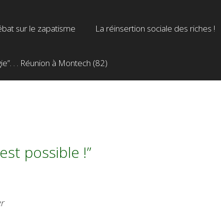
bat sur le zapatisme
La réinsertion sociale des riches !
”. . . Réunion à Montech (82)
’est possible !”
er