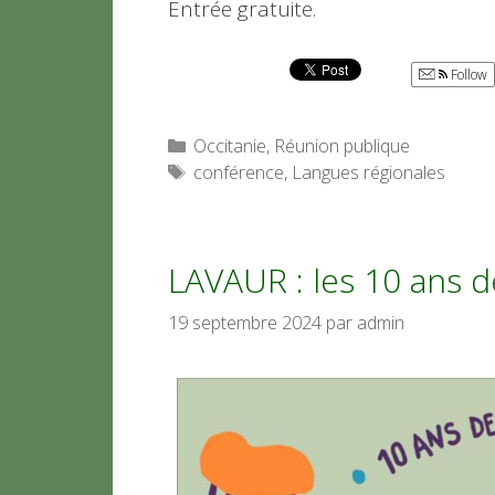
Entrée gratuite.
Follow
Catégories
Occitanie
,
Réunion publique
Étiquettes
conférence
,
Langues régionales
LAVAUR : les 10 ans de 
19 septembre 2024
par
admin