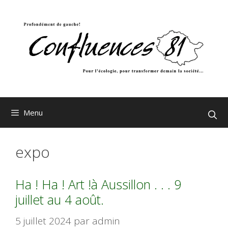
Aller
au
contenu
Menu
expo
Ha ! Ha ! Art !à Aussillon . . . 9
juillet au 4 août.
5 juillet 2024
par
admin