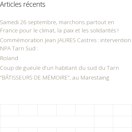
Articles récents
Samedi 26 septembre, marchons partout en
France pour le climat, la paix et les solidarités !
Commémoration Jean JAURES Castres : intervention
NPA Tarn Sud :
Roland
Coup de gueule d’un habitant du sud du Tarn
“BÂTISSEURS DE MÉMOIRE”, au Marestaing
août 2026
L
M
M
J
V
S
D
1
2