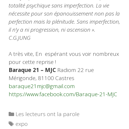
totalité psychique sans imperfection. La vie
nécessite pour son épanouissement non pas la
perfection mais la plénitude. Sans imperfection,
il n’y a ni progression, ni ascension ».
C.G.JUNG
A très vite, En espérant vous voir nombreux
pour cette reprise !
Baraque 21 – MJC
Radiom 22 rue
Mérigonde, 81100 Castres
baraque21mjc@gmail.com
https://www.facebook.com/Baraque-21-MJC
Catégories
Les lecteurs ont la parole
Étiquettes
expo