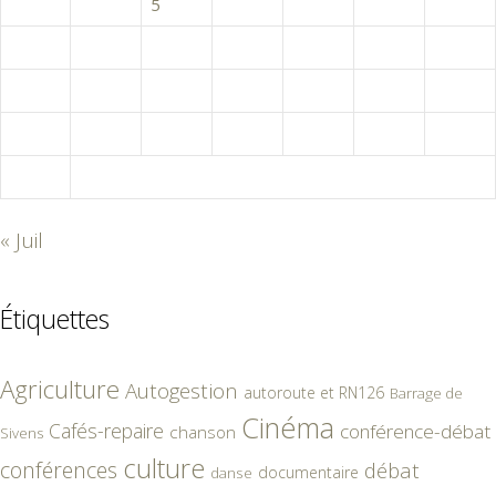
3
4
5
6
7
8
9
10
11
12
13
14
15
16
17
18
19
20
21
22
23
24
25
26
27
28
29
30
31
« Juil
Étiquettes
Agriculture
Autogestion
autoroute et RN126
Barrage de
Cinéma
Cafés-repaire
conférence-débat
chanson
Sivens
culture
conférences
débat
documentaire
danse